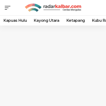
Kapuas Hulu
Kayong Utara
Ketapang
Kubu R