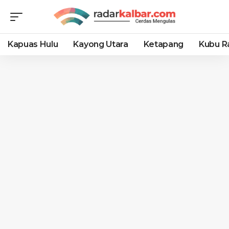
Kapuas Hulu
Kayong Utara
Ketapang
Kubu R