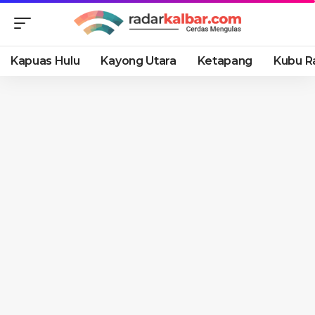
Kapuas Hulu
Kayong Utara
Ketapang
Kubu R