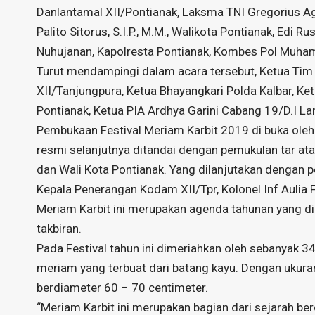
Danlantamal XII/Pontianak, Laksma TNI Gregorius Ag
Palito Sitorus, S.I.P., M.M., Walikota Pontianak, Edi
Nuhujanan, Kapolresta Pontianak, Kombes Pol Muha
Turut mendampingi dalam acara tersebut, Ketua Tim 
XII/Tanjungpura, Ketua Bhayangkari Polda Kalbar, Ket
Pontianak, Ketua PIA Ardhya Garini Cabang 19/D.I La
Pembukaan Festival Meriam Karbit 2019 di buka oleh
resmi selanjutnya ditandai dengan pemukulan tar at
dan Wali Kota Pontianak. Yang dilanjutakan dengan 
Kepala Penerangan Kodam XII/Tpr, Kolonel Inf Aulia
Meriam Karbit ini merupakan agenda tahunan yang d
takbiran.
Pada Festival tahun ini dimeriahkan oleh sebanyak 
meriam yang terbuat dari batang kayu. Dengan ukuran
berdiameter 60 – 70 centimeter.
“Meriam Karbit ini merupakan bagian dari sejarah ber