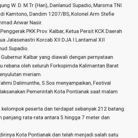
ung W. D. M.Tr (Han), Danlanud Supadio, Marsma TNI
 Rusdi Kamtono, Dandim 1207/BS, Kolonel Arm Stefie
mmad Anwar Nasir.
Penggerak PKK Prov. Kalbar, Ketua Persit KCK Daerah
ua Jalasenastri Korcab XII DJA I Lantamal XII
nud Supadio.
 Gubernur Kalbar yang diawali dengan pernyataan
au rebana oleh seluruh Forkopimda Kalimantan Barat
penyulutan meriam.
 Fahmi Dalimunthe, S.Sos menyampaikan, Festival
ilaksanakan Pemerintah Kota Pontianak saat malam
34 kelompok peserta dan terdapat sebanyak 212 batang
 panjang rata-rata antara 5 hingga 7 meter dan
dirinya Kota Pontianak dan telah menjadi salah satu