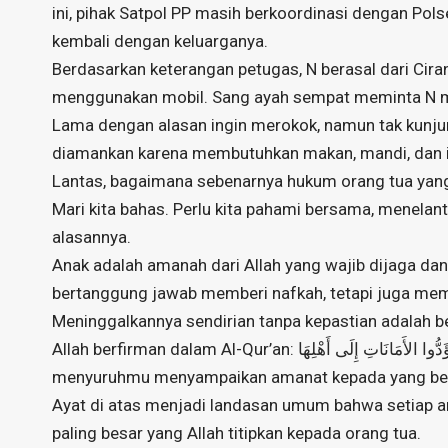
ini, pihak Satpol PP masih berkoordinasi dengan Pol
kembali dengan keluarganya.
Berdasarkan keterangan petugas, N berasal dari Cira
menggunakan mobil. Sang ayah sempat meminta N me
Lama dengan alasan ingin merokok, namun tak kunjung
diamankan karena membutuhkan makan, mandi, dan is
Lantas, bagaimana sebenarnya hukum orang tua yang 
Mari kita bahas. Perlu kita pahami bersama, menelan
alasannya.
Anak adalah amanah dari Allah yang wajib dijaga dan
bertanggung jawab memberi nafkah, tetapi juga mem
Meninggalkannya sendirian tanpa kepastian adalah b
Allah berfirman dalam Al-Qur’an: إِنَّ اللهَ يَأْمُرُكُمْ أَنْ تُؤَدُّوا الأَمَانَاتِ إِلَى أَهْلِهَا Artinya, “Sungguh, Allah
menyuruhmu menyampaikan amanat kepada yang berha
Ayat di atas menjadi landasan umum bahwa setiap a
paling besar yang Allah titipkan kepada orang tua.