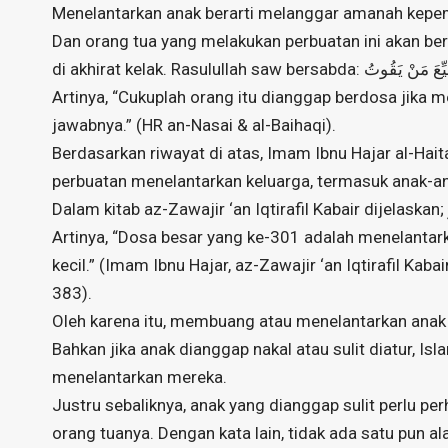
Menelantarkan anak berarti melanggar amanah kepemi
Dan orang tua yang melakukan perbuatan ini akan be
di akhirat kelak. Rasulullah saw b
Artinya, “Cukuplah orang itu dianggap berdosa jika
jawabnya.” (HR an-Nasai & al-Baihaqi).
Berdasarkan riwayat di atas, Imam Ibnu Hajar al-Ha
perbuatan menelantarkan keluarga, termasuk anak-an
Dalam kitab az-Zawajir ‘an Iqtirafil Kabair dijelaskan; الْكَبِيرَةُ الْحَادِيَةُ بَعْدَ الثَّلَاثِمِائَةِ : إضَاعَةُ عِيَالِهِ كَأَوْلَادِهِ الصِّغَارِ
Artinya, “Dosa besar yang ke-301 adalah menelantar
kecil.” (Imam Ibnu Hajar, az-Zawajir ‘an Iqtirafil Kabair
383).
Oleh karena itu, membuang atau menelantarkan anak 
Bahkan jika anak dianggap nakal atau sulit diatur, Is
menelantarkan mereka.
Justru sebaliknya, anak yang dianggap sulit perlu per
orang tuanya. Dengan kata lain, tidak ada satu pu