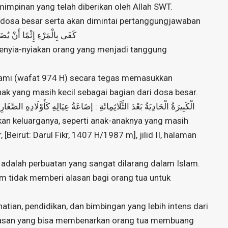
mpinan yang telah diberikan oleh Allah SWT.
rdosa besar serta akan dimintai pertanggungjawaban
ersabda: كَفَى بِالْمَرْءِ إِثْمًا أَنْ يُضَيِّعَ مَنْ يَقُوتُ
 menyia-nyiakan orang yang menjadi tanggung
itami (wafat 974 H) secara tegas memasukkan
ak yang masih kecil sebagai bagian dari dosa besar.
kan keluarganya, seperti anak-anaknya yang masih
, [Beirut: Darul Fikr, 1407 H/1987 m], jilid II, halaman
adalah perbuatan yang sangat dilarang dalam Islam.
lam tidak memberi alasan bagi orang tua untuk
hatian, pendidikan, dan bimbingan yang lebih intens dari
n alasan yang bisa membenarkan orang tua membuang