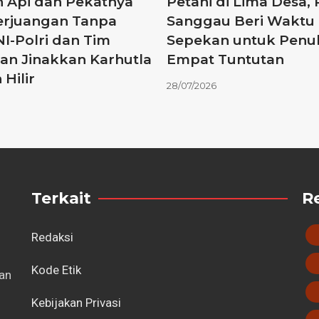
 Api dan Pekatnya
Petani di Lima Desa
erjuangan Tanpa
Sanggau Beri Waktu
NI-Polri dan Tim
Sepekan untuk Penu
n Jinakkan Karhutla
Empat Tuntutan
 Hilir
28/07/2026
Terkait
R
Redaksi
Kode Etik
tan
Kebijakan Privasi