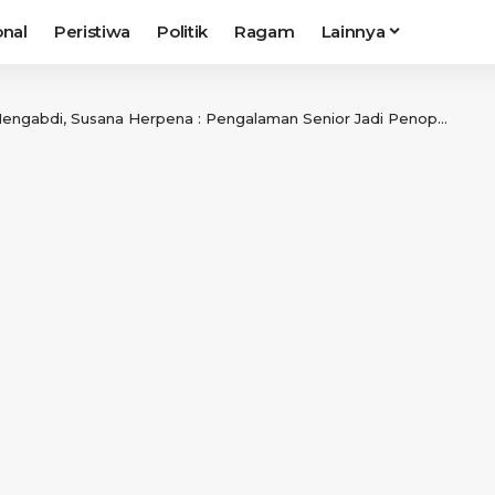
onal
Peristiwa
Politik
Ragam
Lainnya
abdi, Susana Herpena : Pengalaman Senior Jadi Penopang Daerah