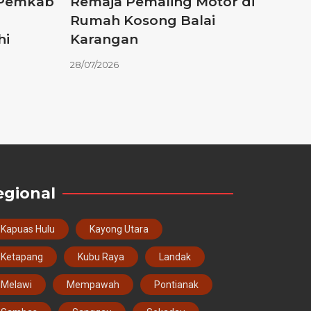
, Pemkab
Remaja Pemaling Motor di
Rumah Kosong Balai
hi
Karangan
28/07/2026
egional
Kapuas Hulu
Kayong Utara
Ketapang
Kubu Raya
Landak
Melawi
Mempawah
Pontianak