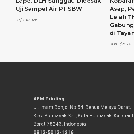
Lape, DLH Sanggau Didesak
Kobaran
Uji Sampel Air PT SBW
Asap, P
Lelah T
05/08/2026
Gabunga
di Tayan
30/07/2026
AFM Printing
⁠Jl. Imam Bonjol No.54, Benua Melayu Darat,
Kec. Pontianak Sel., Kota Pontianak, Kaliman
Barat 78243, Indonesia
0812-5012-1216