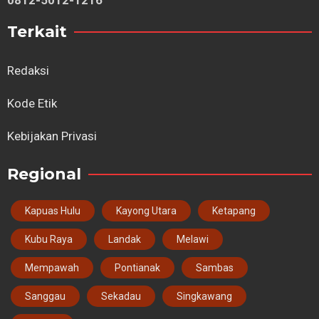
0812-5012-1216
Terkait
Redaksi
Kode Etik
Kebijakan Privasi
Regional
Kapuas Hulu
Kayong Utara
Ketapang
Kubu Raya
Landak
Melawi
Mempawah
Pontianak
Sambas
Sanggau
Sekadau
Singkawang