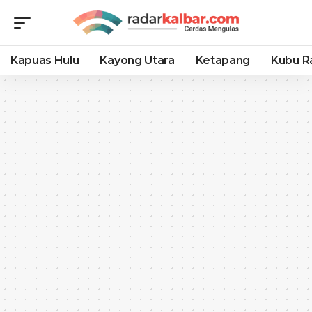
Kapuas Hulu
Kayong Utara
Ketapang
Kubu R