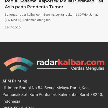
Peduli Sesama, Kapolsek Meliau Serahkan Tali
Asih pada Penderita Tumor
Sanggau, radar-kalbar.com-Sore itu, sekitar pukul 16.30 Wib, Jumat
(24/1/2020), kediaman orang tua…
25/01/2020
AFM Printing
⁠Jl. Imam Bonjol No.54, Benua Melayu Darat, Kec.
Pontianak Sel., Kota Pontianak, Kalimantan Barat 78243,
Indonesia