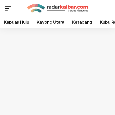
Kapuas Hulu
Kayong Utara
Ketapang
Kubu R