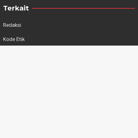
Terkait
Redaksi
Kode Etik
Kebijakan Privasi
Regional
Kapuas Hulu
Kayong Utara
Ketapang
Kubu Raya
Landak
Melawi
Mempawah
Pontianak
Sambas
Sanggau
Sekadau
Singkawang
Sintang