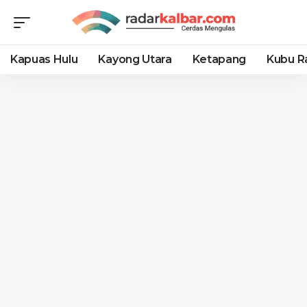
Kapuas Hulu
Kayong Utara
Ketapang
Kubu R