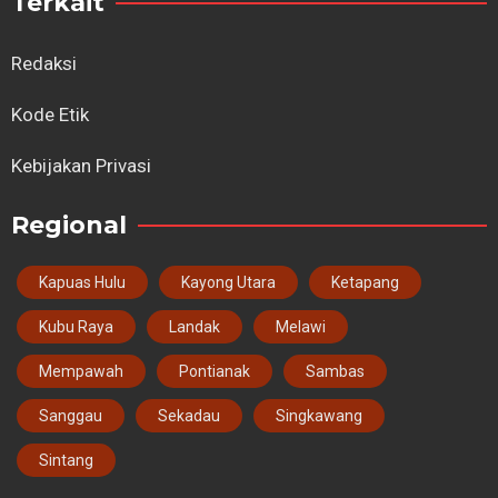
Terkait
Redaksi
Kode Etik
Kebijakan Privasi
Regional
Kapuas Hulu
Kayong Utara
Ketapang
Kubu Raya
Landak
Melawi
Mempawah
Pontianak
Sambas
Sanggau
Sekadau
Singkawang
Sintang