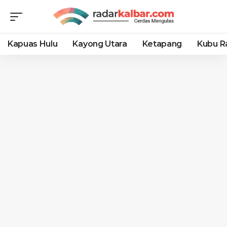
Kapuas Hulu
Kayong Utara
Ketapang
Kubu R