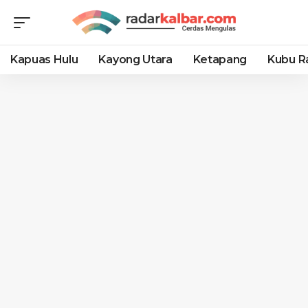
Kapuas Hulu
Kayong Utara
Ketapang
Kubu R