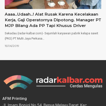
Aaaa..Udaah..! Alat Rusak Karena Kecelakaan
Kerja, Gaji Operatornya Dipotong. Manager PT
MJP Bilang Ada PP Tapi Khusus Driver
Sekadau (radar-kalbar.com)- Sejumlah karyawan pabrik kelapa sawit
(PKS) PT Multi Jaya Perkasa…
15/06/2019
AFM Printing
⁠Jl. Imam Bonjol No.54, Benua Melayu Darat, Kec.