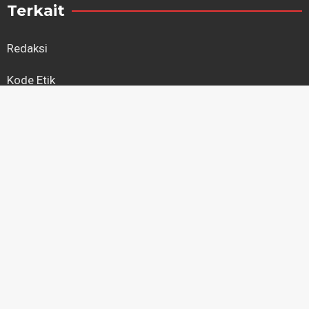
Terkait
Redaksi
Kode Etik
Kebijakan Privasi
Regional
Kapuas Hulu
Kayong Utara
Ketapang
Kubu Raya
Landak
Melawi
Mempawah
Pontianak
Sambas
Sanggau
Sekadau
Singkawang
Sintang