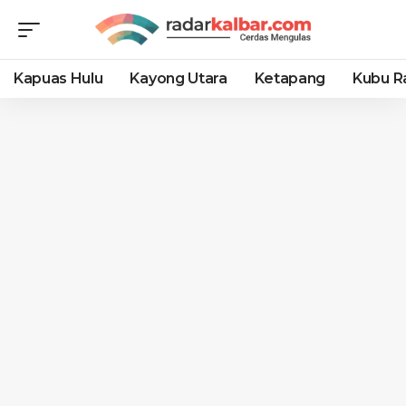
Kapuas Hulu
Kayong Utara
Ketapang
Kubu R