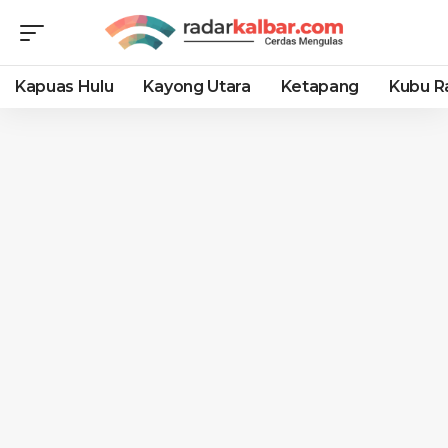
Kapuas Hulu
Kayong Utara
Ketapang
Kubu R