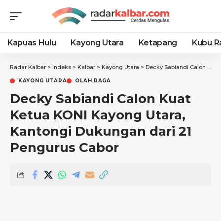
Kapuas Hulu
Kayong Utara
Ketapang
Kubu R
Radar Kalbar
>
Indeks
>
Kalbar
>
Kayong Utara
>
Decky Sabiandi Calon Kuat Ketua KONI Kayong Utara, Kantongi Dukungan dari 21 Pengurus Cabor
KAYONG UTARA
OLAH RAGA
Decky Sabiandi Calon Kuat
Ketua KONI Kayong Utara,
Kantongi Dukungan dari 21
Pengurus Cabor