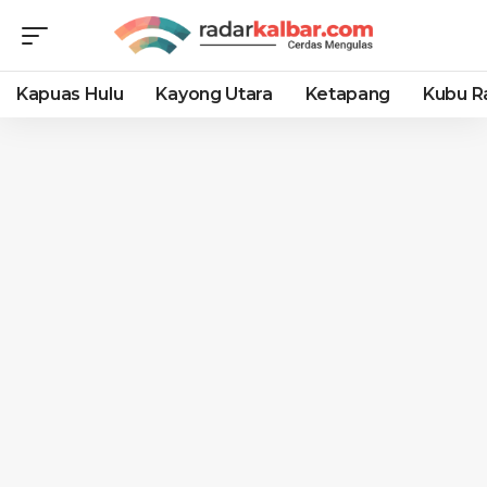
Kapuas Hulu
Kayong Utara
Ketapang
Kubu R