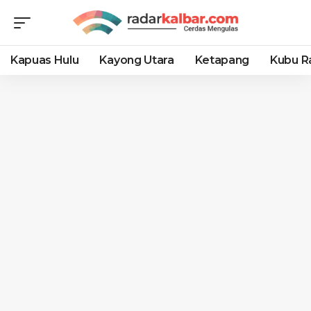
Kapuas Hulu
Kayong Utara
Ketapang
Kubu R