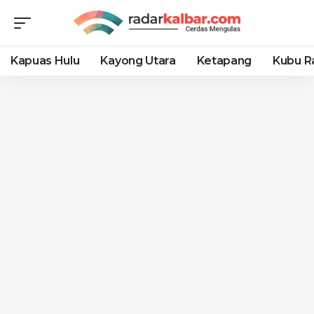
Kapuas Hulu
Kayong Utara
Ketapang
Kubu R