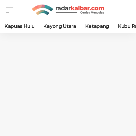
Kapuas Hulu
Kayong Utara
Ketapang
Kubu R