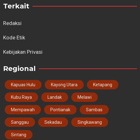
Terkait
Redaksi
Kode Etik
Kebijakan Privasi
Regional
Kapuas Hulu
Kayong Utara
Ketapang
Kubu Raya
Landak
Melawi
Mempawah
Pontianak
Sambas
Sanggau
Sekadau
Singkawang
Sintang