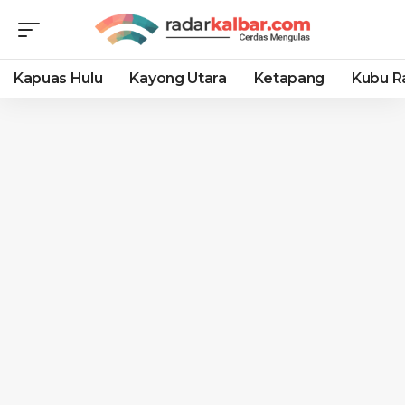
Kapuas Hulu
Kayong Utara
Ketapang
Kubu R