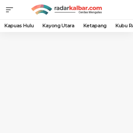
Kapuas Hulu
Kayong Utara
Ketapang
Kubu R