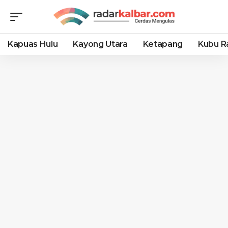
Kapuas Hulu
Kayong Utara
Ketapang
Kubu R