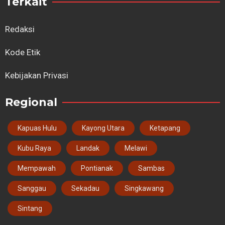
Terkait
Redaksi
Kode Etik
Kebijakan Privasi
Regional
Kapuas Hulu
Kayong Utara
Ketapang
Kubu Raya
Landak
Melawi
Mempawah
Pontianak
Sambas
Sanggau
Sekadau
Singkawang
Sintang