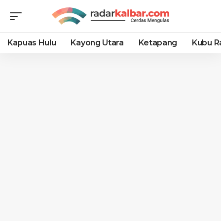
Kapuas Hulu
Kayong Utara
Ketapang
Kubu R