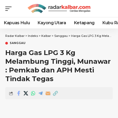
Kapuas Hulu
Kayong Utara
Ketapang
Kubu R
Radar Kalbar
>
Indeks
>
Kalbar
>
Sanggau
>
Harga Gas LPG 3 Kg Melambung Tinggi, Munawar : Pemkab dan APH Mesti Tindak Tegas
SANGGAU
Harga Gas LPG 3 Kg
Melambung Tinggi, Munawar
: Pemkab dan APH Mesti
Tindak Tegas