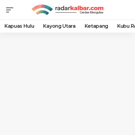
Kapuas Hulu
Kayong Utara
Ketapang
Kubu R