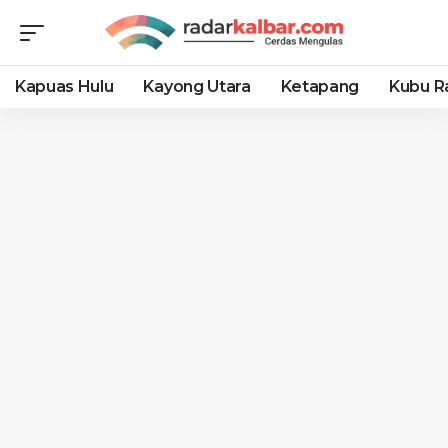
Kapuas Hulu
Kayong Utara
Ketapang
Kubu R