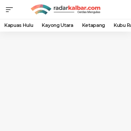
Kapuas Hulu
Kayong Utara
Ketapang
Kubu R