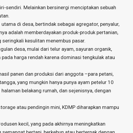
diri-sendiri. Melainkan bersinergi menciptakan sebuah
utan.
ama di desa, bertindak sebagai agregator, penyalur,
anya adalah memberdayakan produk-produk pertanian,
 seringkali kesulitan menembus pasar.
ulan desa, mulai dari telur ayam, sayuran organik,
tuh pada harga rendah karena dominasi tengkulak atau
asil panen dan produksi dari anggota –para petani,
h tangga, yang mungkin hanya punya ayam petelur 10
di halaman belakang rumah, dan sejenisnya, dengan
storage atau pendingin mini, KDMP diharapkan mampu
rodusen kecil, yang pada akhirnya meningkatkan
semangat bertani, berkebun atau berternak dengan