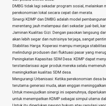
DMBG tidak lagi sekadar program sosial, melainkan
perekonomian lokal secara cepat dan merata.
Sinergi KDMP dan DMBG adalah model pembangunan b
merentang jauh melampaui dari sekadar jual-beli, kar
Jaminan Kualitas Gizi: Dengan pasokan langsung dari
akan lebih segar dan nutrisinya terjaga, sangat pen
Stabilitas Harga: Koperasi mampu menjaga stabilitas
melindungi produsen dari fluktuasi pasar yang merug
Peningkatan Kapasitas SDM Desa: KDMP dapat menye
terstandarisasi agar produk mereka selalu memenuhi
meningkatkan kualitas SDM desa.
Mengurangi Urbanisasi: Ketika perekonomian desa be
terutama generasi muda, akan enggan meninggalkan 
Untuk mewujudkan sinergi ini sepenuhnya, diperluka
untuk menempatkan KDMP sebagai simpul utama dal
Untuk itu diperlukan payung hukum atau regulasi yan