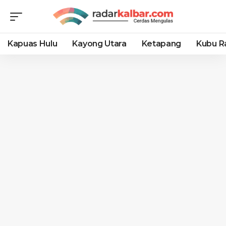
Kapuas Hulu
Kayong Utara
Ketapang
Kubu R