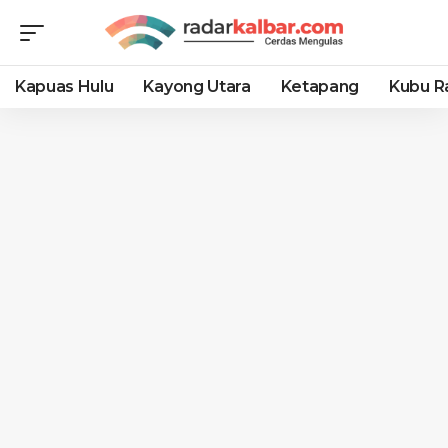
Kapuas Hulu
Kayong Utara
Ketapang
Kubu R