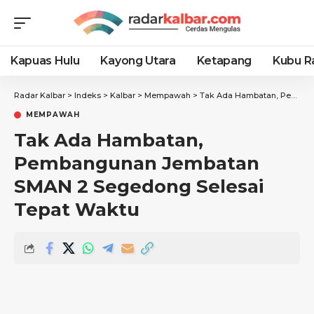
Kapuas Hulu
Kayong Utara
Ketapang
Kubu R
Radar Kalbar
>
Indeks
>
Kalbar
>
Mempawah
>
Tak Ada Hambatan, Pembangunan Jembatan SMAN 2 Segedong Selesai Tepat Waktu
MEMPAWAH
Tak Ada Hambatan,
Pembangunan Jembatan
SMAN 2 Segedong Selesai
Tepat Waktu