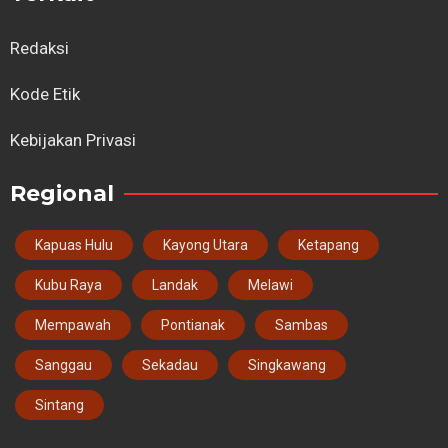
Redaksi
Kode Etik
Kebijakan Privasi
Regional
Kapuas Hulu
Kayong Utara
Ketapang
Kubu Raya
Landak
Melawi
Mempawah
Pontianak
Sambas
Sanggau
Sekadau
Singkawang
Sintang