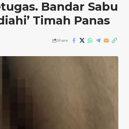
tugas. Bandar Sabu
iahi’ Timah Panas
Share