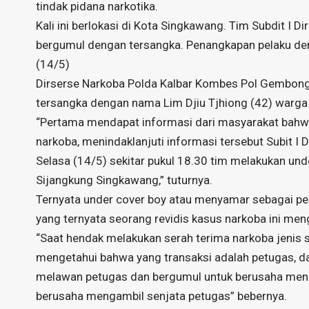
tindak pidana narkotika.
Kali ini berlokasi di Kota Singkawang. Tim Subdit I 
bergumul dengan tersangka. Penangkapan pelaku den
(14/5)
Dirserse Narkoba Polda Kalbar Kombes Pol Gembon
tersangka dengan nama Lim Djiu Tjhiong (42) warg
“Pertama mendapat informasi dari masyarakat bahwa 
narkoba, menindaklanjuti informasi tersebut Subit I 
Selasa (14/5) sekitar pukul 18.30 tim melakukan und
Sijangkung Singkawang,” tuturnya.
Ternyata under cover boy atau menyamar sebagai pem
yang ternyata seorang revidis kasus narkoba ini me
“Saat hendak melakukan serah terima narkoba jenis s
mengetahui bahwa yang transaksi adalah petugas, d
melawan petugas dan bergumul untuk berusaha men
berusaha mengambil senjata petugas” bebernya.