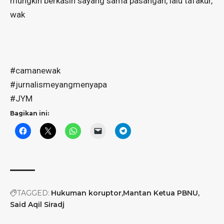
mungkin berkasih sayang sama pasangan, lalu tafakur,
wak
#camanewak
#jurnalismeyangmenyapa
#JYM
Bagikan ini:
TAGGED:
Hukuman koruptor
Mantan Ketua PBNU
Said Aqil Siradj