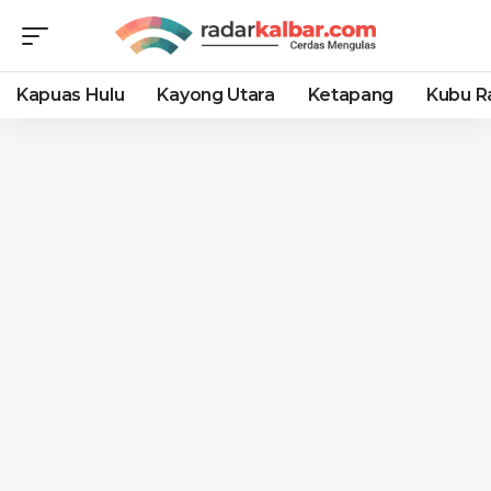
Kapuas Hulu
Kayong Utara
Ketapang
Kubu R