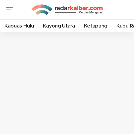
Kapuas Hulu
Kayong Utara
Ketapang
Kubu R