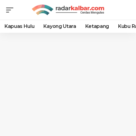
Kapuas Hulu
Kayong Utara
Ketapang
Kubu R