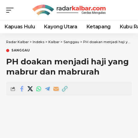
Kapuas Hulu
Kayong Utara
Ketapang
Kubu R
Radar Kalbar
>
Indeks
>
Kalbar
>
Sanggau
>
PH doakan menjadi haji yang mabrur dan mabrurah
SANGGAU
PH doakan menjadi haji yang
mabrur dan mabrurah