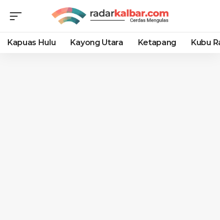
Kapuas Hulu
Kayong Utara
Ketapang
Kubu R