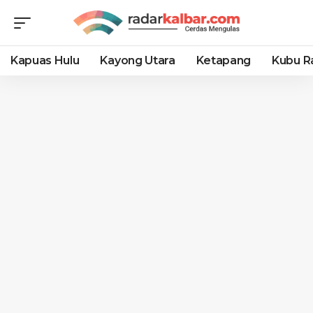
Kapuas Hulu
Kayong Utara
Ketapang
Kubu R