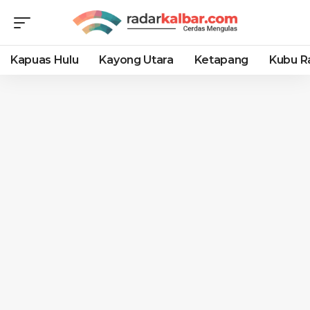
Kapuas Hulu
Kayong Utara
Ketapang
Kubu R