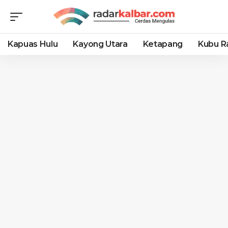
Kapuas Hulu
Kayong Utara
Ketapang
Kubu R