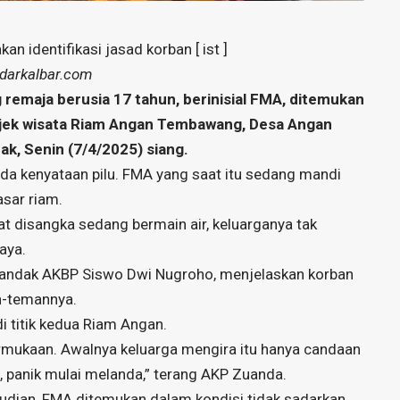
n identifikasi jasad korban [ ist ]
adarkalbar.com
remaja berusia 17 tahun, berinisial FMA, ditemukan
bjek wisata Riam Angan Tembawang, Desa Angan
, Senin (7/4/2025) siang.
da kenyataan pilu. FMA yang saat itu sedang mandi
sar riam.
 disangka sedang bermain air, keluarganya tak
aya.
Landak AKBP Siswo Dwi Nugroho, menjelaskan korban
n-temannya.
 titik kedua Riam Angan.
mukaan. Awalnya keluarga mengira itu hanya candaan
a, panik mulai melanda,” terang AKP Zuanda.
udian, FMA ditemukan dalam kondisi tidak sadarkan