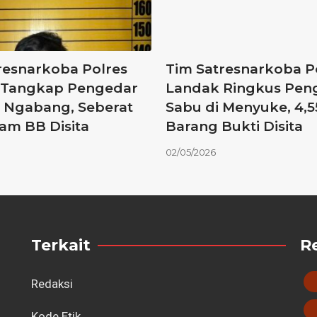
resnarkoba Polres
Tim Satresnarkoba P
 Tangkap Pengedar
Landak Ringkus Pen
i Ngabang, Seberat
Sabu di Menyuke, 4,
ram BB Disita
Barang Bukti Disita
02/05/2026
Terkait
R
Redaksi
Kode Etik