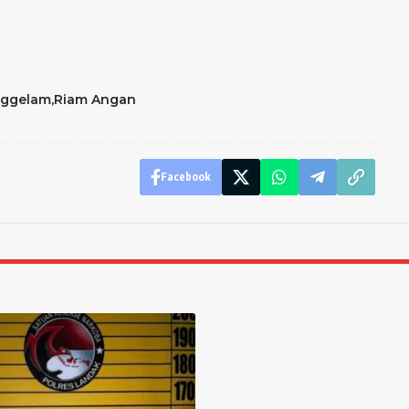
nggelam
Riam Angan
Facebook