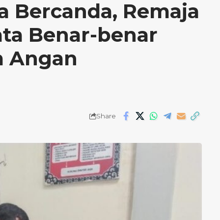
ya Bercanda, Remaja
ata Benar-benar
m Angan
Share