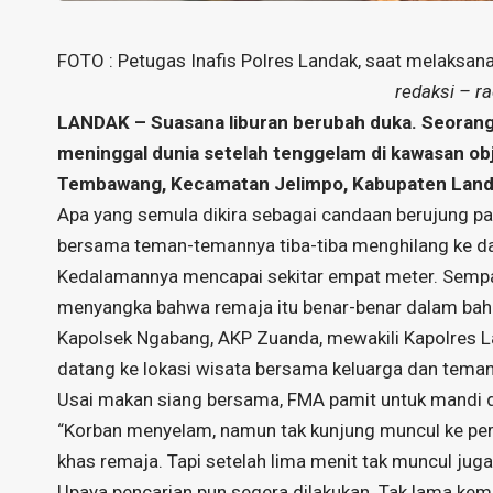
FOTO : Petugas Inafis Polres Landak, saat melaksanaka
redaksi – r
LANDAK – Suasana liburan berubah duka. Seorang 
meninggal dunia setelah tenggelam di kawasan o
Tembawang, Kecamatan Jelimpo, Kabupaten Landak
Apa yang semula dikira sebagai candaan berujung pa
bersama teman-temannya tiba-tiba menghilang ke da
Kedalamannya mencapai sekitar empat meter. Sempat
menyangka bahwa remaja itu benar-benar dalam bah
Kapolsek Ngabang, AKP Zuanda, mewakili Kapolres 
datang ke lokasi wisata bersama keluarga dan tema
Usai makan siang bersama, FMA pamit untuk mandi di
“Korban menyelam, namun tak kunjung muncul ke per
khas remaja. Tapi setelah lima menit tak muncul jug
Upaya pencarian pun segera dilakukan. Tak lama kem