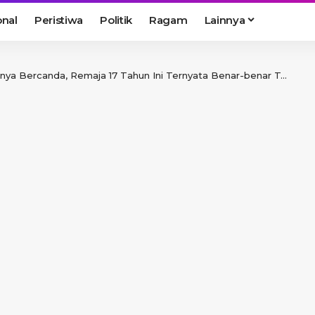
onal
Peristiwa
Politik
Ragam
Lainnya
ercanda, Remaja 17 Tahun Ini Ternyata Benar-benar Tenggelam di Riam Angan Tembawang