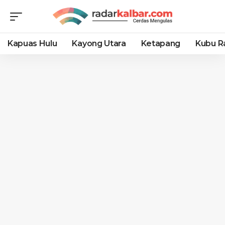
Kapuas Hulu
Kayong Utara
Ketapang
Kubu R