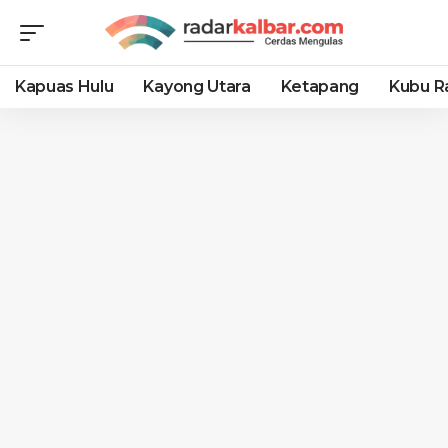
Kapuas Hulu
Kayong Utara
Ketapang
Kubu R