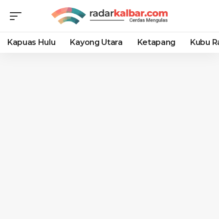
Kapuas Hulu
Kayong Utara
Ketapang
Kubu R