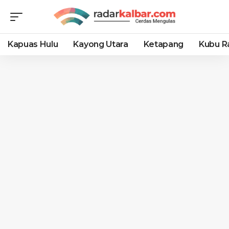
Kapuas Hulu
Kayong Utara
Ketapang
Kubu R