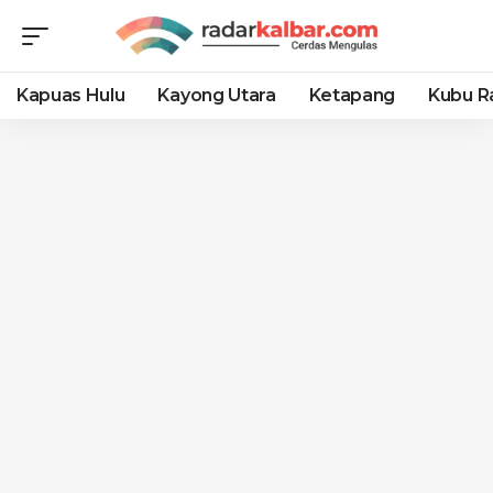
Kapuas Hulu
Kayong Utara
Ketapang
Kubu R