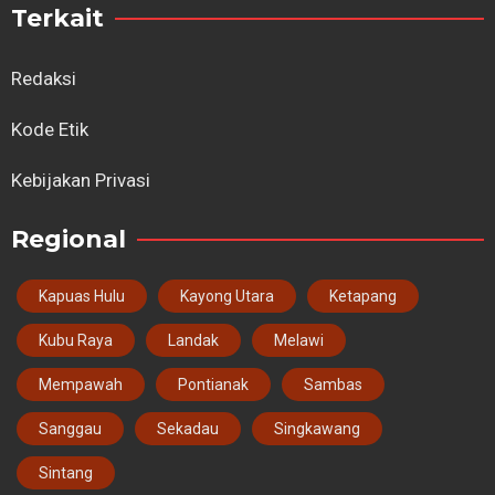
Terkait
Redaksi
Kode Etik
Kebijakan Privasi
Regional
Kapuas Hulu
Kayong Utara
Ketapang
Kubu Raya
Landak
Melawi
Mempawah
Pontianak
Sambas
Sanggau
Sekadau
Singkawang
Sintang