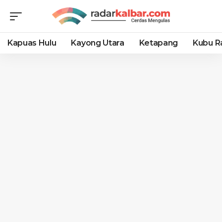
Kapuas Hulu
Kayong Utara
Ketapang
Kubu R