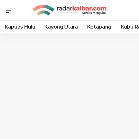
Kapuas Hulu
Kayong Utara
Ketapang
Kubu R