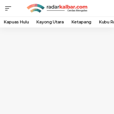
Kapuas Hulu
Kayong Utara
Ketapang
Kubu R