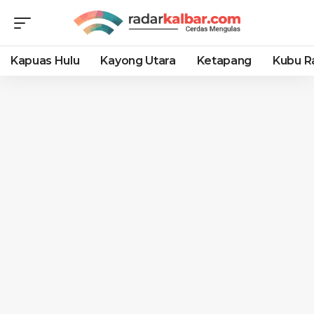
Kapuas Hulu
Kayong Utara
Ketapang
Kubu R