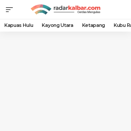
Kapuas Hulu
Kayong Utara
Ketapang
Kubu R