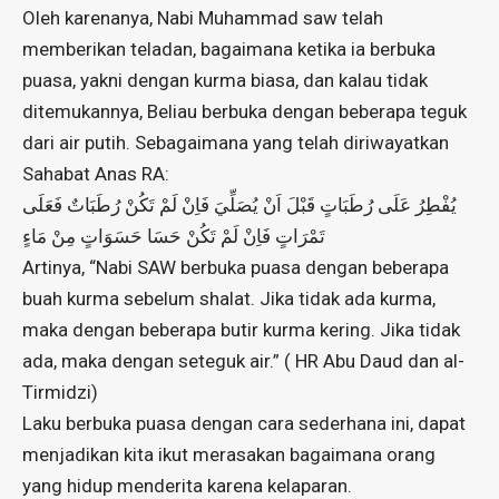
Oleh karenanya, Nabi Muhammad saw telah
memberikan teladan, bagaimana ketika ia berbuka
puasa, yakni dengan kurma biasa, dan kalau tidak
ditemukannya, Beliau berbuka dengan beberapa teguk
dari air putih. Sebagaimana yang telah diriwayatkan
Sahabat Anas RA:
يُفْطِرُ عَلَى رُطَبَاتٍ قَبْلَ اَنْ يُصَلِّيَ فَاِنْ لَمْ تَكُنْ رُطَبَاتٌ فَعَلَى
تَمْرَاتٍ فَاِنْ لَمْ تَكُنْ حَسَا حَسَوَاتٍ مِنْ مَاءٍ
Artinya, “Nabi SAW berbuka puasa dengan beberapa
buah kurma sebelum shalat. Jika tidak ada kurma,
maka dengan beberapa butir kurma kering. Jika tidak
ada, maka dengan seteguk air.” ( HR Abu Daud dan al-
Tirmidzi)
Laku berbuka puasa dengan cara sederhana ini, dapat
menjadikan kita ikut merasakan bagaimana orang
yang hidup menderita karena kelaparan.